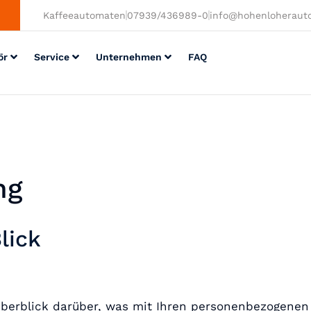
Kaffeeautomaten
07939/436989-0
info@hohenloheraut
ör
Service
Unternehmen
FAQ
ng
lick
berblick darüber, was mit Ihren personenbezogenen 