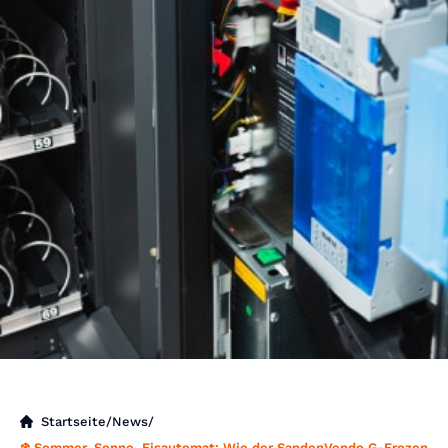
Startseite
/
News
/
❄️ Sommer, Sonne, Eisautomat: Wie der SandenVendo G-Frozen