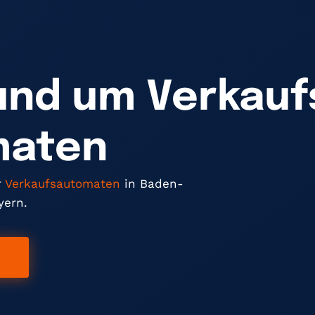
und um Verkauf
maten
r
Verkaufsautomaten
in Baden-
yern.