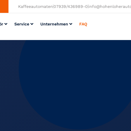
Kaffeeautomaten
07939/436989-0
info@hohenloheraut
ör
Service
Unternehmen
FAQ