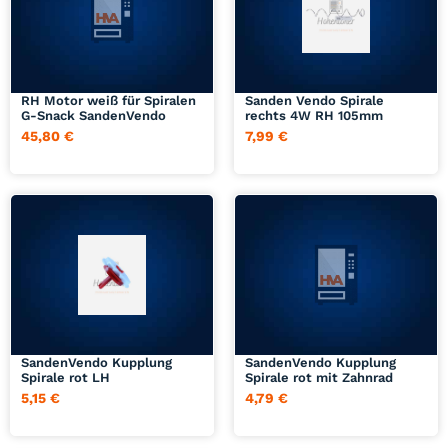
Jetzt anfragen
Jetzt anfragen
RH Motor weiß für Spiralen
Sanden Vendo Spirale
G-Snack SandenVendo
rechts 4W RH 105mm
45,80
€
7,99
€
Jetzt anfragen
Jetzt anfragen
SandenVendo Kupplung
SandenVendo Kupplung
Spirale rot LH
Spirale rot mit Zahnrad
5,15
€
4,79
€