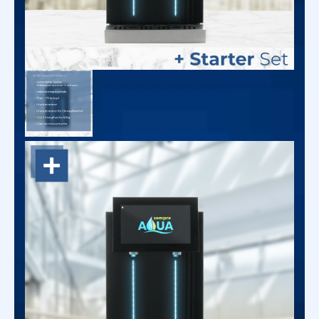
Höhe
Breite
0.325 m
0.605 m
Länge
Gewicht
0.61 m
53 kg