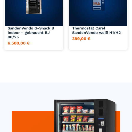
Indoor – gebraucht BJ
SandenVendo weiß H1/H2
06/25
389,00
€
6.500,00
€