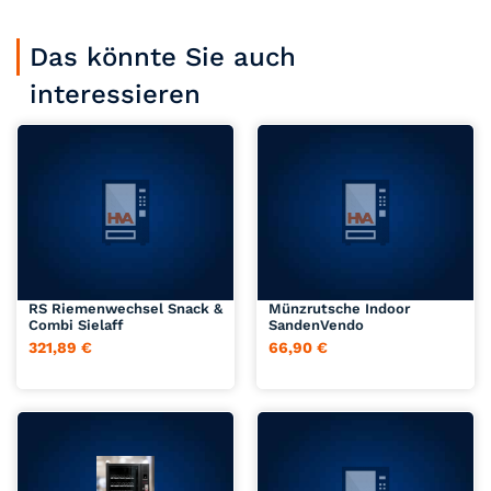
Jetzt anfragen
Jetzt anfragen
RS Riemenwechsel Snack &
Münzrutsche Indoor
Combi Sielaff
SandenVendo
321,89
€
66,90
€
Jetzt anfragen
Jetzt anfragen
SandenVendo G-Snack 8
Thermostat Carel