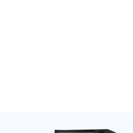
Münzrutsche Indoor
SandenVendo G-Snack 8
SandenVendo
Indoor – gebraucht BJ
06/25
66,90
€
6.500,00
€
Thermostat Carel
Nayax Onyx Antenne
SandenVendo weiß H1/H2
extern stark mit Magnet
10cm
389,00
€
19,20
€