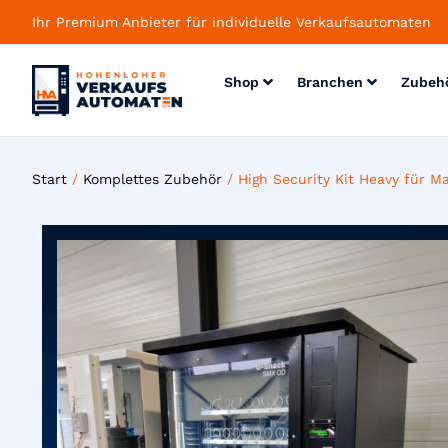
Ihr Premium Anbieter für individuelle Verkaufsautomaten
Shop
Branchen
Zubeh
Start
/
Komplettes Zubehör
/ High Security Kit Heavy für 