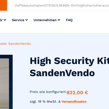
Kaffeeautomaten
07939/436989-0
info@hohenloheraut
ör
Service
Unternehmen
FAQ
Master SandenVendo
High Security Ki
SandenVendo
822,00
€
Preis wie konfiguriert:
zzgl. 19 % MwSt. &
Versandkosten