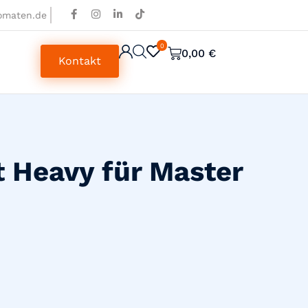
omaten.de
0
0
0,00
€
Kontakt
t Heavy für Master