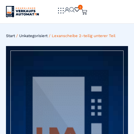
0
0
Start
/
Unkategorisiert
/ Lexanscheibe 2-teilig unterer Teil