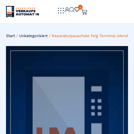
0
0
Start
/
Unkategorisiert
/ Reparaturpauschale Feig Terminal cVend