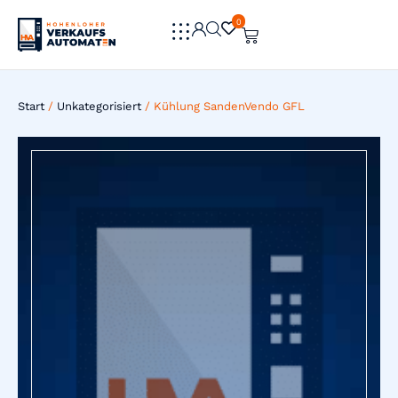
0
0
Start
/
Unkategorisiert
/ Kühlung SandenVendo GFL