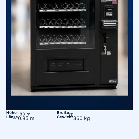
Höhe
Breite
m
1.83 m
Länge
Gewicht
0.85 m
360 kg