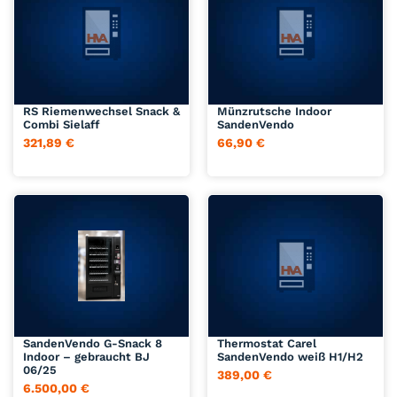
Jetzt anfragen
Jetzt anfragen
RS Riemenwechsel Snack &
Münzrutsche Indoor
Combi Sielaff
SandenVendo
321,89
€
66,90
€
Jetzt anfragen
Jetzt anfragen
SandenVendo G-Snack 8
Thermostat Carel
Indoor – gebraucht BJ
SandenVendo weiß H1/H2
06/25
389,00
€
6.500,00
€