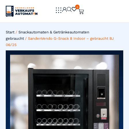
0
0
Start
/
Snackautomaten & Getränkeautomaten
gebraucht
/ SandenVendo G-Snack 8 Indoor – gebraucht BJ
06/25