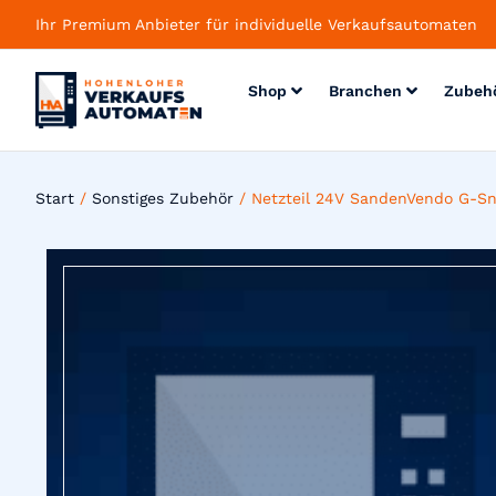
Ihr Premium Anbieter für individuelle Verkaufsautomaten
Shop
Branchen
Zubeh
Start
/
Sonstiges Zubehör
/ Netzteil 24V SandenVendo G-Sn