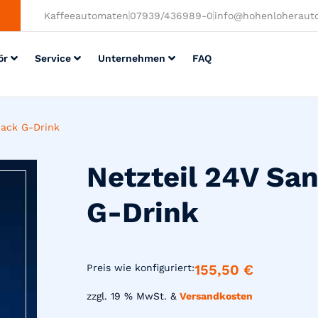
Kaffeeautomaten
07939/436989-0
info@hohenloheraut
ör
Service
Unternehmen
FAQ
ack G-Drink
Netzteil 24V S
G-Drink
155,50
€
Preis wie konfiguriert:
zzgl. 19 % MwSt. &
Versandkosten