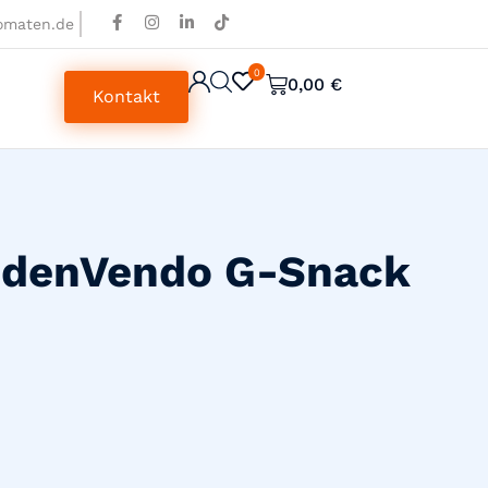
omaten.de
0
0
0,00
€
Kontakt
andenVendo G-Snack