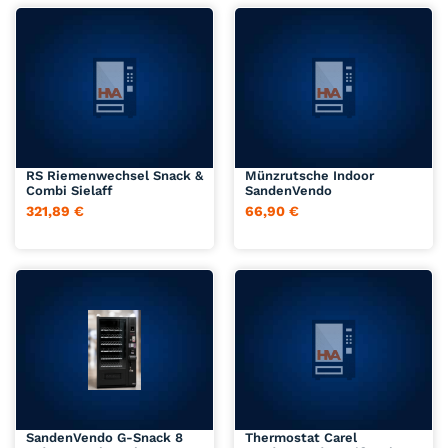
Jetzt anfragen
Jetzt anfragen
RS Riemenwechsel Snack &
Münzrutsche Indoor
Combi Sielaff
SandenVendo
321,89
€
66,90
€
Jetzt anfragen
Jetzt anfragen
SandenVendo G-Snack 8
Thermostat Carel