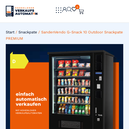
0
0
Start
/
Snackpate
/ SandenVendo G-Snack 10 Outdoor Snackpate
PREMIUM
D