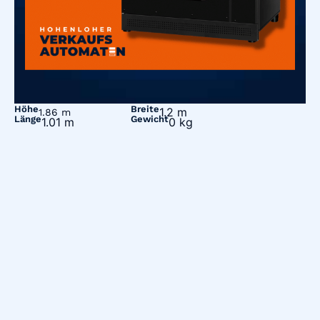
Höhe
Breite
1.2 m
1.86 m
Länge
Gewicht
1.01 m
0 kg