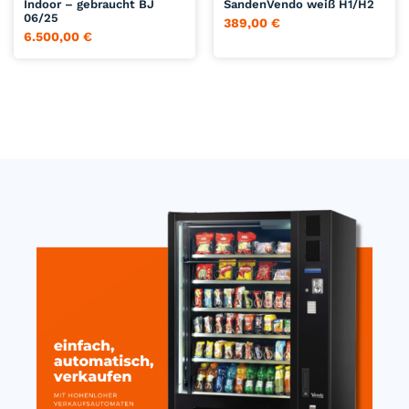
Indoor – gebraucht BJ
SandenVendo weiß H1/H2
06/25
389,00
€
6.500,00
€