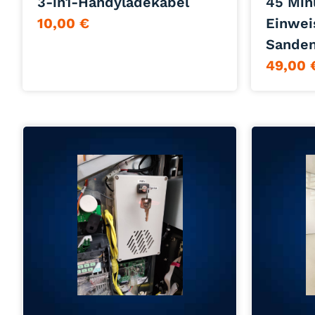
3-in1-Handyladekabel
45 Min
10,00
€
Einwei
Sande
49,00
Jetzt anfragen