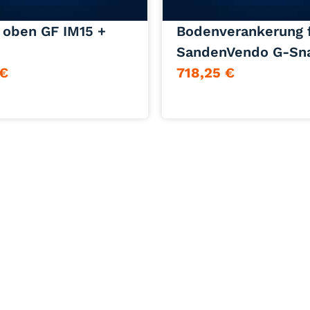
Jetzt anfragen
Jetzt anfragen
 oben GF IM15 +
Bodenverankerung 
SandenVendo G-Sna
€
718,25
€