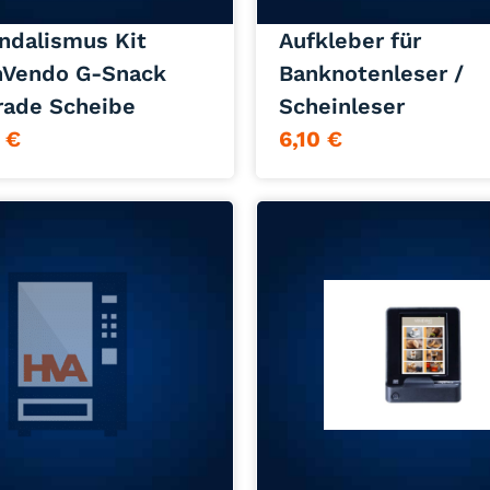
andalismus Kit
Aufkleber für
nVendo G-Snack
Banknotenleser /
rade Scheibe
Scheinleser
0
€
6,10
€