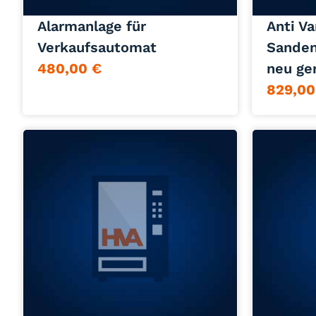
Alarmanlage für
Anti V
Verkaufsautomat
Sande
480,00
€
neu ge
829,0