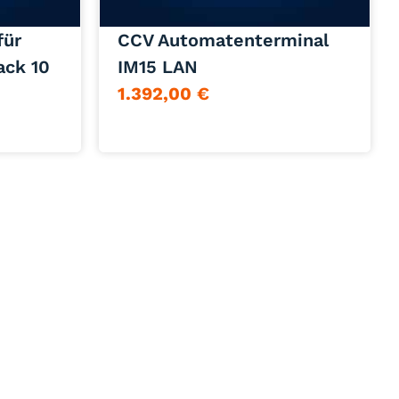
Jetzt anfragen
für
CCV Automatenterminal
ck 10
IM15 LAN
1.392,00
€