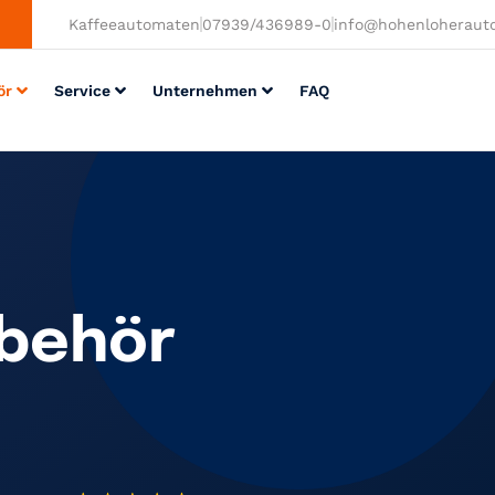
Kaffeeautomaten
07939/436989-0
info@hohenloheraut
ör
Service
Unternehmen
FAQ
behör