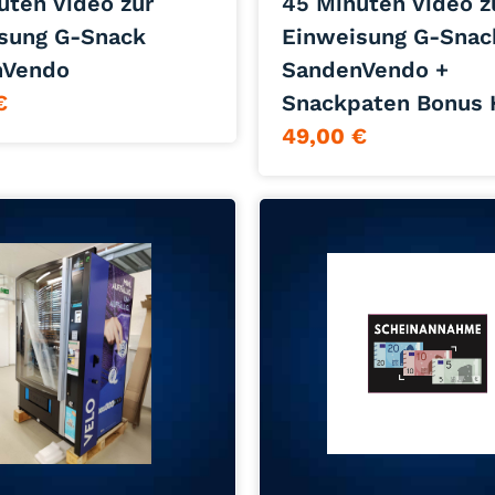
uten Video zur
45 Minuten Video z
sung G-Snack
Einweisung G-Snac
nVendo
SandenVendo +
€
Snackpaten Bonus 
49,00
€
Jetzt anfragen
Jetzt anfragen