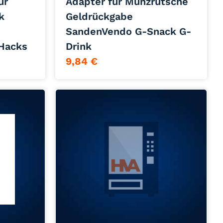
ur
Adapter für Münzrutsche
k
Geldrückgabe
SandenVendo G-Snack G-
Hacks
Drink
9,84
€
Jetzt anfragen