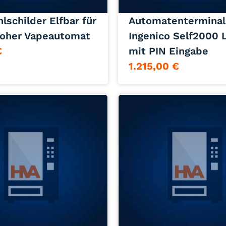
Jetzt anfragen
Jetzt anfragen
lschilder Elfbar für
Automatenterminal
oher Vapeautomat
Ingenico Self2000 
€
mit PIN Eingabe
1.215,00
€