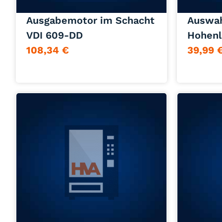
Jetzt anfragen
Ausgabemotor im Schacht
Auswah
VDI 609-DD
Hohenl
108,34
€
39,99