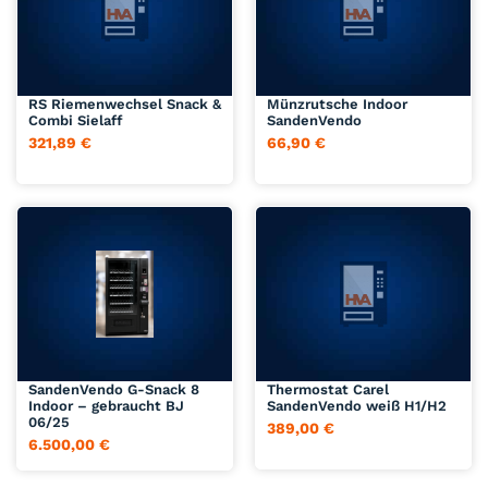
Jetzt anfragen
Jetzt anfragen
RS Riemenwechsel Snack &
Münzrutsche Indoor
Combi Sielaff
SandenVendo
321,89
€
66,90
€
Jetzt anfragen
Jetzt anfragen
SandenVendo G-Snack 8
Thermostat Carel
Indoor – gebraucht BJ
SandenVendo weiß H1/H2
06/25
389,00
€
6.500,00
€