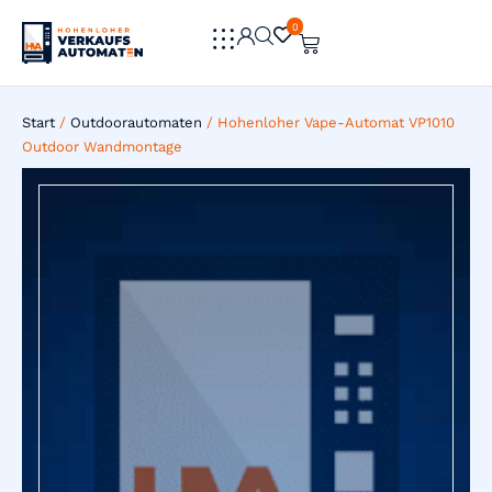
0
0
Start
/
Outdoorautomaten
/ Hohenloher Vape-Automat VP1010
Outdoor Wandmontage