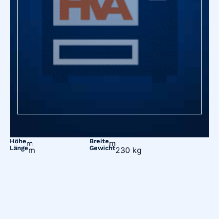
Höhe
Breite
m
m
Länge
Gewicht
m
230 kg