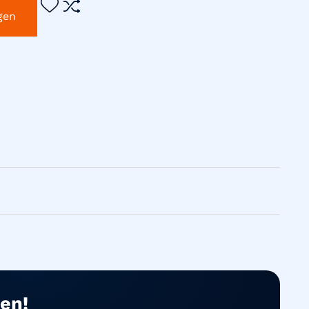
gen
en!