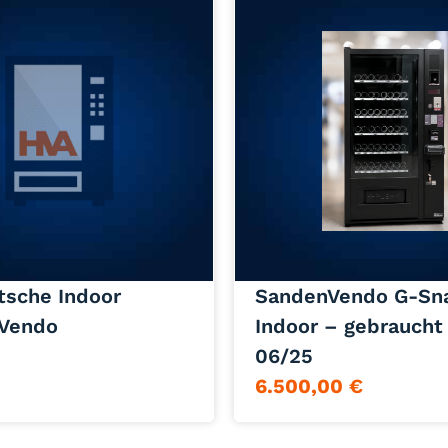
Jetzt anfragen
Jetzt anfragen
tsche Indoor
SandenVendo G-Sn
Vendo
Indoor – gebraucht
06/25
6.500,00
€