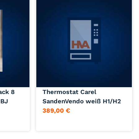
Jetzt anfragen
ack 8
Thermostat Carel
 BJ
SandenVendo weiß H1/H2
389,00
€