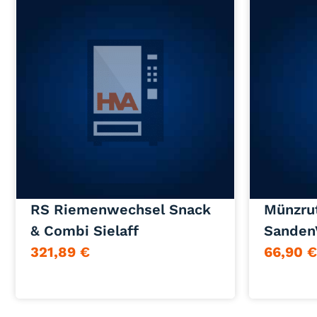
Jetzt anfragen
RS Riemenwechsel Snack
Münzru
& Combi Sielaff
Sanden
321,89
€
66,90
€