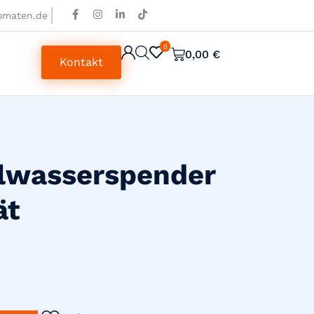
omaten.de
0
0
0,00
€
Kontakt
alwasserspender
ät