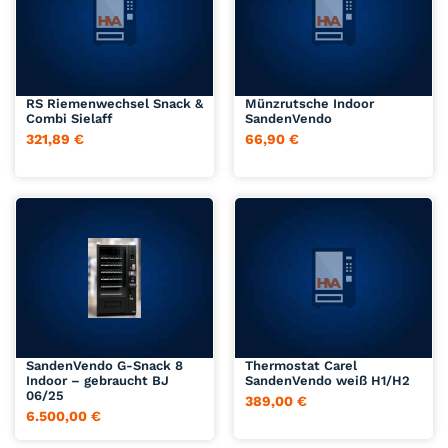
Jetzt anfragen
Jetzt anfragen
RS Riemenwechsel Snack &
Münzrutsche Indoor
Combi Sielaff
SandenVendo
321,89
€
66,90
€
Jetzt anfragen
Jetzt anfragen
SandenVendo G-Snack 8
Thermostat Carel
Indoor – gebraucht BJ
SandenVendo weiß H1/H2
06/25
389,00
€
6.500,00
€