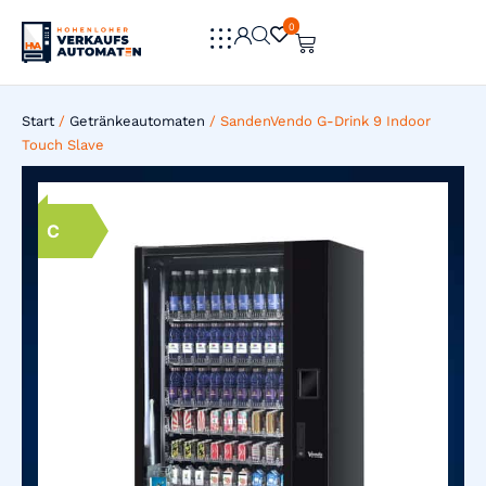
0
0
Start
/
Getränkeautomaten
/ SandenVendo G-Drink 9 Indoor
Touch Slave
C