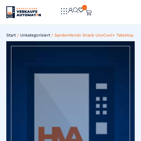
0
0
Start
/
Unkategorisiert
/ SandenVendo Snack UnoCool+ Tabletop