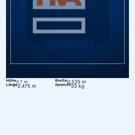
Höhe
Breite
0.525 m
0.7 m
Länge
Gewicht
0.475 m
55 kg