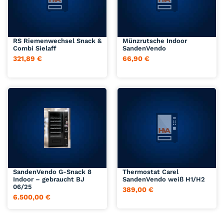
Das könnte Sie auch
interessieren
Jetzt anfragen
Jetzt anfragen
RS Riemenwechsel Snack &
Münzrutsche Indoor
Combi Sielaff
SandenVendo
321,89
€
66,90
€