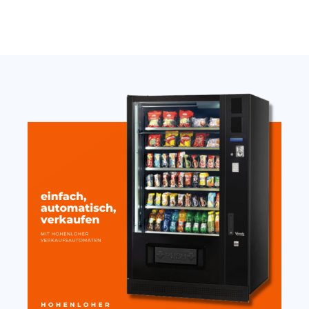
Jetzt anfragen
Jetzt anfragen
SandenVendo G-Snack 8
Thermostat Carel
Indoor – gebraucht BJ
SandenVendo weiß H1/H2
06/25
389,00
€
6.500,00
€