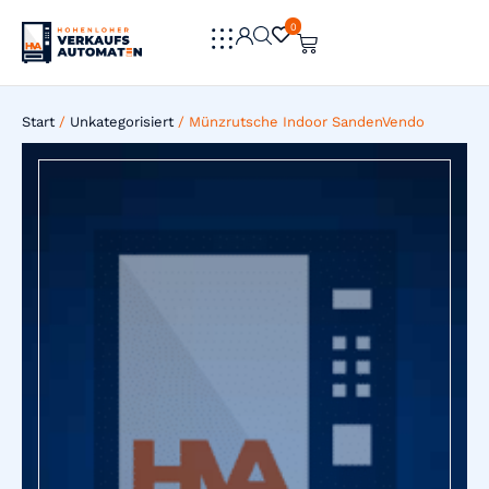
0
0
Start
/
Unkategorisiert
/ Münzrutsche Indoor SandenVendo