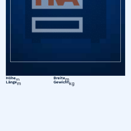
Höhe
Breite
m
m
Länge
Gewicht
m
kg