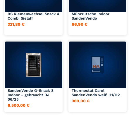
Jetzt anfragen
Jetzt anfragen
RS Riemenwechsel Snack &
Münzrutsche Indoor
Combi Sielaff
SandenVendo
321,89
€
66,90
€
Jetzt anfragen
Jetzt anfragen
SandenVendo G-Snack 8
Thermostat Carel
Indoor – gebraucht BJ
SandenVendo weiß H1/H2
06/25
389,00
€
6.500,00
€