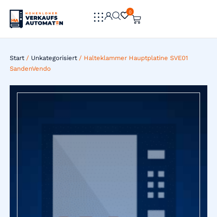
0
0
Start
/
Unkategorisiert
/ Halteklammer Hauptplatine SVE01
SandenVendo