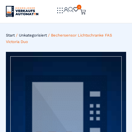
0
0
Start
/
Unkategorisiert
/ Bechersensor Lichtschranke FAS
Victoria Duo