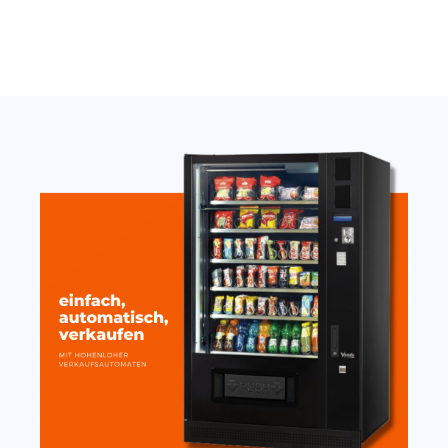
SandenVendo weiß H1/H2
extern stark mit Magnet
10cm
389,00
€
19,20
€