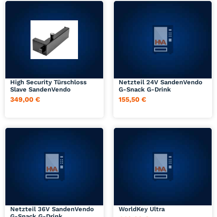
Jetzt anfragen
Jetzt anfragen
High Security Türschloss
Netzteil 24V SandenVendo
Slave SandenVendo
G-Snack G-Drink
349,00
€
155,50
€
Jetzt anfragen
Jetzt anfragen
Netzteil 36V SandenVendo
WorldKey Ultra
G-Snack G-Drink