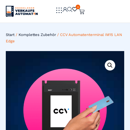
0
0
Start
/
Komplettes Zubehör
/ CCV Automatenterminal IM15 LAN
Edge