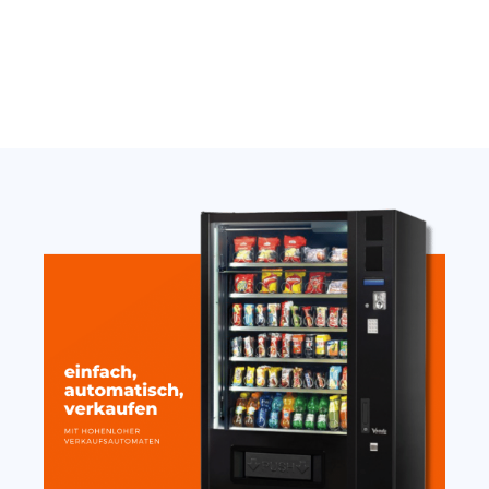
6.500,00
€
Jetzt anfragen
Jetzt anfragen
Thermostat Carel
Nayax Onyx Antenne
SandenVendo weiß H1/H2
extern stark mit Magnet
10cm
389,00
€
19,20
€