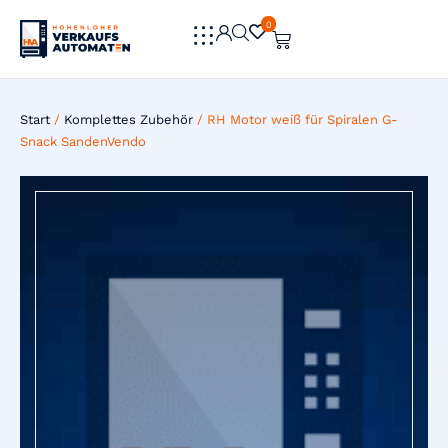
0
0
Start
/
Komplettes Zubehör
/ RH Motor weiß für Spiralen G-
Snack SandenVendo