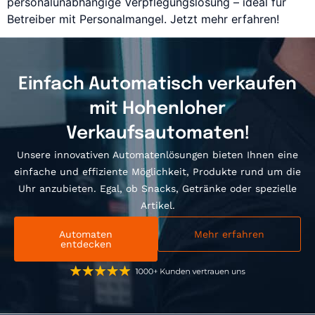
personalunabhängige Verpflegungslösung – ideal für
Betreiber mit Personalmangel. Jetzt mehr erfahren!
Einfach Automatisch verkaufen
mit Hohenloher
Verkaufsautomaten!
Unsere innovativen Automatenlösungen bieten Ihnen eine
einfache und effiziente Möglichkeit, Produkte rund um die
Uhr anzubieten. Egal, ob Snacks, Getränke oder spezielle
Artikel.
Automaten
Mehr erfahren
entdecken