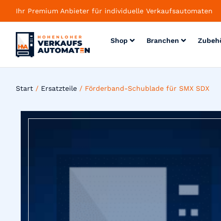
Ihr Premium Anbieter für individuelle Verkaufsautomaten
Shop
Branchen
Zubeh
Start
/
Ersatzteile
/ Förderband-Schublade für SMX SDX