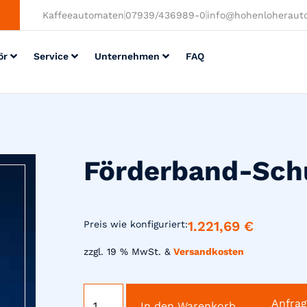
Kaffeeautomaten
07939/436989-0
info@hohenloheraut
ör
Service
Unternehmen
FAQ
Förderband-Sch
1.221,69
€
Preis wie konfiguriert:
zzgl. 19 % MwSt. &
Versandkosten
Anfra
In den Warenkorb