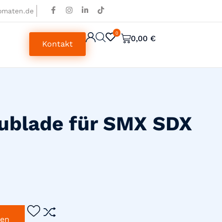
omaten.de
0
0
0,00
€
Kontakt
ublade für SMX SDX
gen