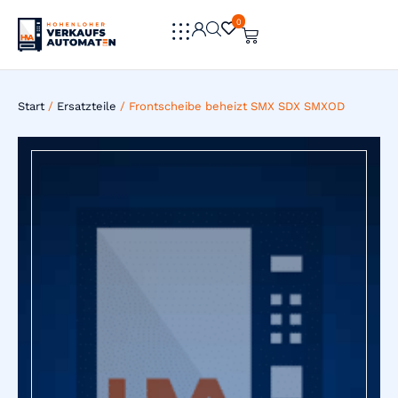
0
0
Start
/
Ersatzteile
/ Frontscheibe beheizt SMX SDX SMXOD