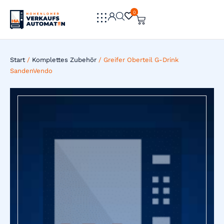
0
0
Start
/
Komplettes Zubehör
/ Greifer Oberteil G-Drink
SandenVendo