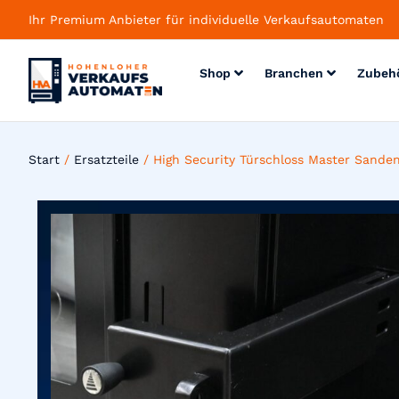
Ihr Premium Anbieter für individuelle Verkaufsautomaten
Shop
Branchen
Zubeh
Start
/
Ersatzteile
/ High Security Türschloss Master Sande