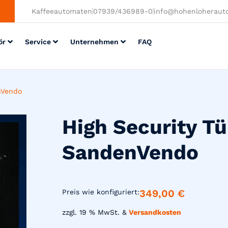
Kaffeeautomaten
07939/436989-0
info@hohenloheraut
ör
Service
Unternehmen
FAQ
nVendo
High Security T
SandenVendo
349,00
€
Preis wie konfiguriert:
zzgl. 19 % MwSt. &
Versandkosten