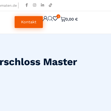
omaten.de
0
0
0,00
€
Kontakt
ürschloss Master