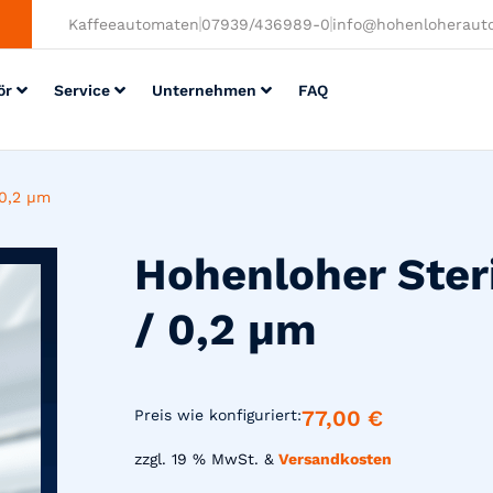
Kaffeeautomaten
07939/436989-0
info@hohenloheraut
ör
Service
Unternehmen
FAQ
 0,2 µm
Hohenloher Steri
/ 0,2 µm
77,00
€
Preis wie konfiguriert:
zzgl. 19 % MwSt. &
Versandkosten