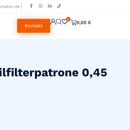
omaten.de
0
0
0,00
€
Kontakt
lfilterpatrone 0,45