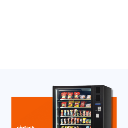
Jetzt anfragen
Jetzt anfragen
Thermostat Carel
Nayax Onyx Antenne
SandenVendo weiß H1/H2
extern stark mit Magnet
10cm
389,00
€
19,20
€