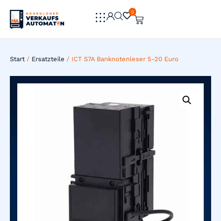
0
0
Start
/
Ersatzteile
/ ICT S7A Banknotenleser 5-20 Euro