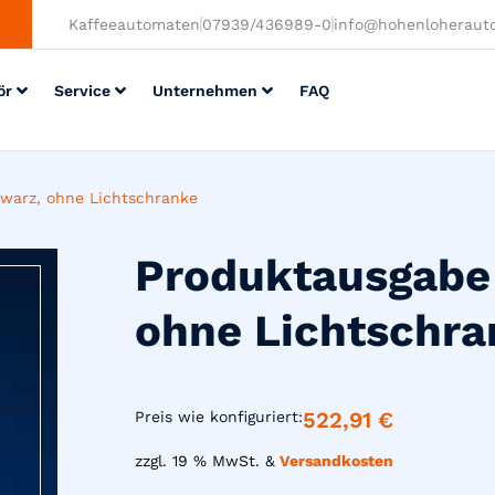
Kaffeeautomaten
07939/436989-0
info@hohenloheraut
ör
Service
Unternehmen
FAQ
warz, ohne Lichtschranke
Produktausgabe 
ohne Lichtschra
522,91
€
Preis wie konfiguriert:
zzgl. 19 % MwSt. &
Versandkosten