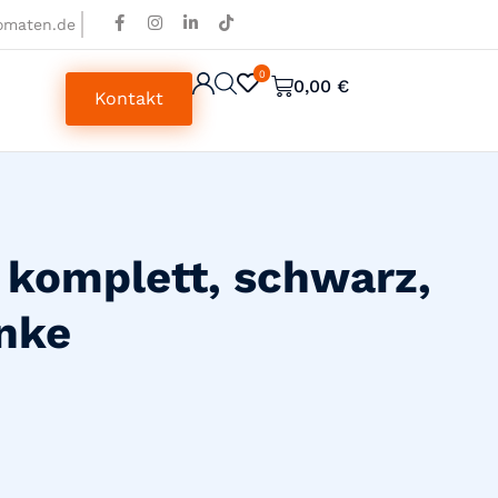
omaten.de
0
0
0,00
€
Kontakt
komplett, schwarz,
nke