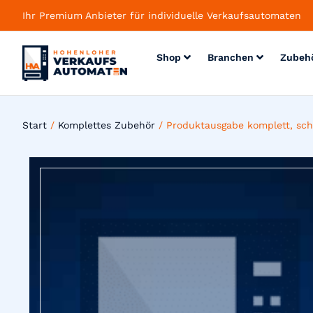
Ihr Premium Anbieter für individuelle Verkaufsautomaten
Shop
Branchen
Zubeh
Start
/
Komplettes Zubehör
/ Produktausgabe komplett, sch