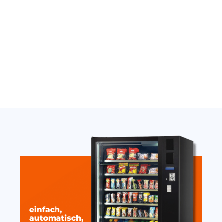
Thermostat Carel
Nayax Onyx Antenne
SandenVendo weiß H1/H2
extern stark mit Magnet
10cm
389,00
€
19,20
€