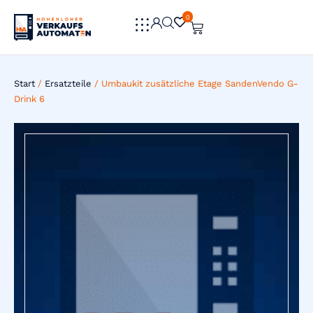
0
0
Start
/
Ersatzteile
/ Umbaukit zusätzliche Etage SandenVendo G-
Drink 6