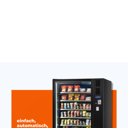
Thermostat Carel
Nayax Onyx Antenne
SandenVendo weiß H1/H2
extern stark mit Magnet
10cm
389,00
€
19,20
€