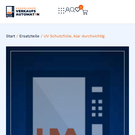
0
0
Start
/
Ersatzteile
/ UV Schutzfolie, klar durchsichtig