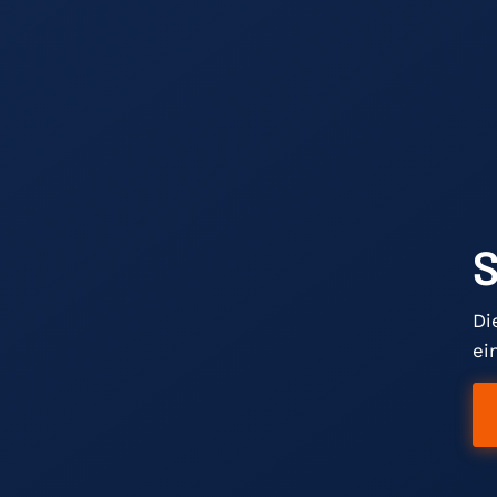
S
Di
ei