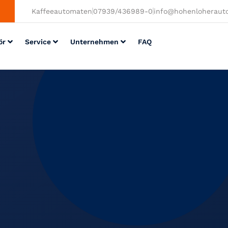
Kaffeeautomaten
07939/436989-0
info@hohenloheraut
ör
Service
Unternehmen
FAQ