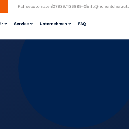
Kaffeeautomaten
07939/436989-0
info@hohenloheraut
ör
Service
Unternehmen
FAQ