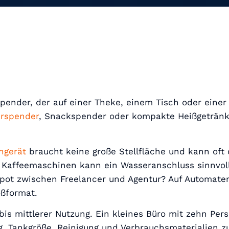
pender, der auf einer Theke, einem Tisch oder einer
rspender
, Snackspender oder kompakte Heißgeträn
chgerät
braucht keine große Stellfläche und kann of
Kaffeemaschinen kann ein Wasseranschluss sinnvoll s
Spot zwischen Freelancer und Agentur? Auf Automaten 
oßformat.
bis mittlerer Nutzung. Ein kleines Büro mit zehn Pe
g, Tankgröße, Reinigung und Verbrauchsmaterialien z