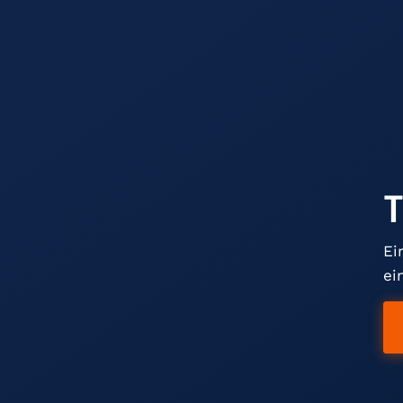
T
Ei
ei