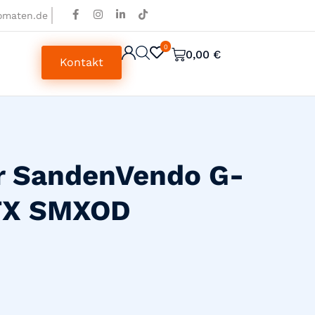
omaten.de
0
0
0,00
€
Kontakt
r SandenVendo G-
TX SMXOD