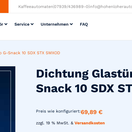
Kaffeeautomaten
07939/436989-0
info@hohenloheraut
ör
Service
Unternehmen
FAQ
do G-Snack 10 SDX STX SMXOD
Dichtung Glastü
Snack 10 SDX S
69,89
€
Preis wie konfiguriert:
zzgl. 19 % MwSt. &
Versandkosten