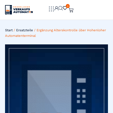
0
0
Start
/
Ersatzteile
/ Ergänzung Alterskontrolle über Hohenloher
Automatenterminal