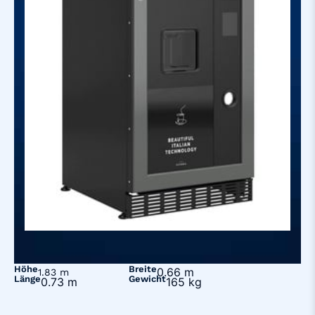
Höhe
Breite
0.66 m
1.83 m
Länge
Gewicht
0.73 m
165 kg