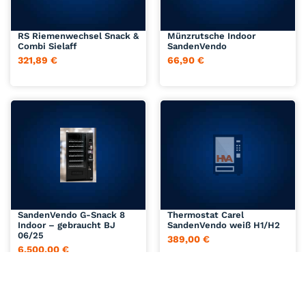
Jetzt anfragen
Jetzt anfragen
RS Riemenwechsel Snack &
Münzrutsche Indoor
Combi Sielaff
SandenVendo
321,89
€
66,90
€
Jetzt anfragen
Jetzt anfragen
SandenVendo G-Snack 8
Thermostat Carel
Indoor – gebraucht BJ
SandenVendo weiß H1/H2
06/25
389,00
€
6.500,00
€