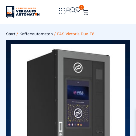
0
0
Start
/
Kaffeeautomaten
/ FAS Victoria Duo E8