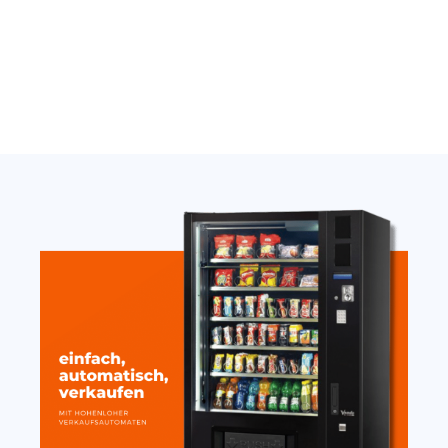
Jetzt anfragen
Jetzt anfragen
Thermostat Carel
Nayax Onyx Antenne
SandenVendo weiß H1/H2
extern stark mit Magnet
10cm
389,00
€
19,20
€