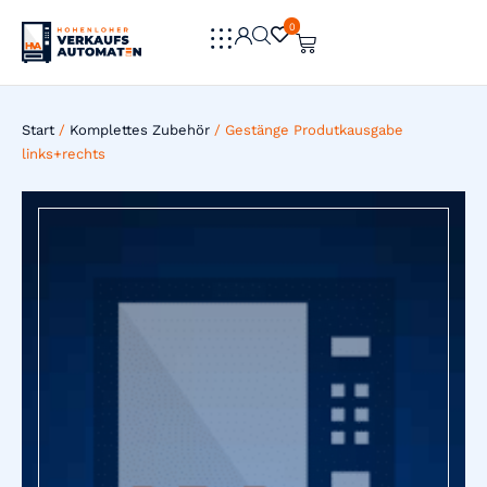
0
0
Start
/
Komplettes Zubehör
/ Gestänge Produtkausgabe
links+rechts