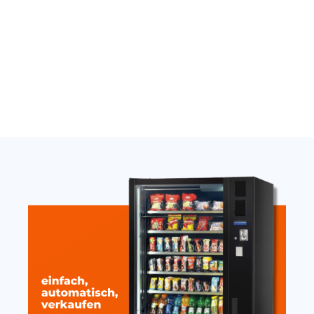
Jetzt anfragen
Jetzt anfragen
Thermostat Carel
Nayax Onyx Antenne
SandenVendo weiß H1/H2
extern stark mit Magnet
10cm
389,00
€
19,20
€