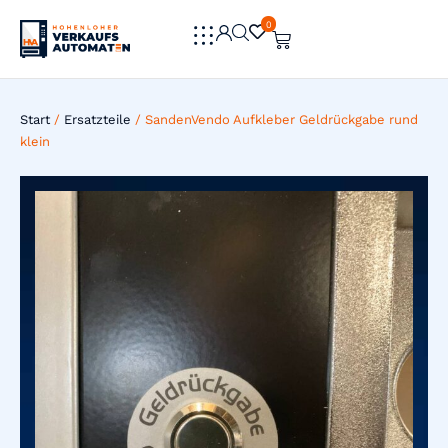
0
0
Start
/
Ersatzteile
/ SandenVendo Aufkleber Geldrückgabe rund
klein