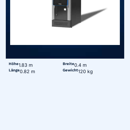
Höhe
Breite
1.83 m
0.4 m
Länge
Gewicht
0.82 m
120 kg