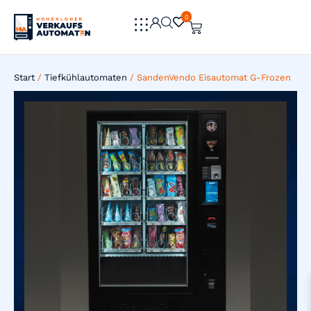
0
0
Start
/
Tiefkühlautomaten
/ SandenVendo Eisautomat G-Frozen