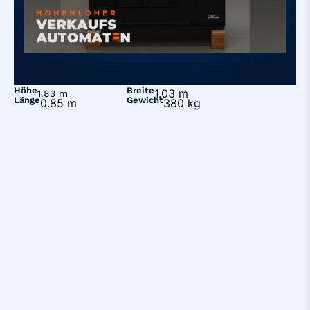
Höhe
Breite
1.03 m
1.83 m
Länge
Gewicht
0.85 m
380 kg