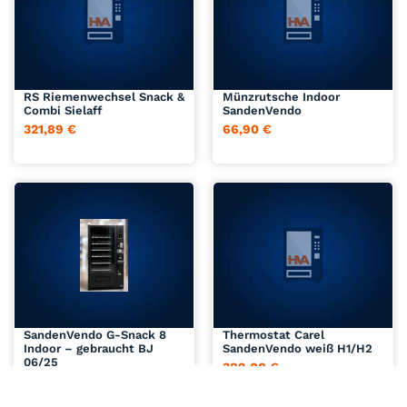
Jetzt anfragen
Jetzt anfragen
RS Riemenwechsel Snack &
Münzrutsche Indoor
Combi Sielaff
SandenVendo
321,89
€
66,90
€
Jetzt anfragen
Jetzt anfragen
SandenVendo G-Snack 8
Thermostat Carel
Indoor – gebraucht BJ
SandenVendo weiß H1/H2
06/25
389,00
€
6.500,00
€