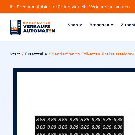
Ihr Premium Anbieter für individuelle Verkaufsautomaten
Shop
Branchen
Zubeh
Start
/
Ersatzteile
/ SandenVendo Etiketten Preisauszeichn