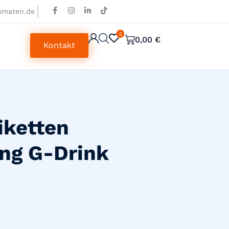
omaten.de
0
0
0,00
€
Kontakt
iketten
ng G-Drink