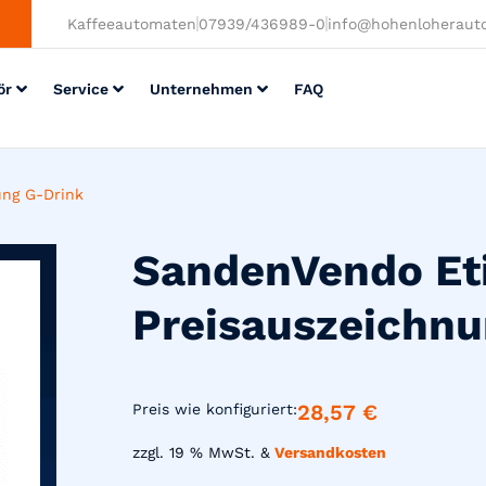
Kaffeeautomaten
07939/436989-0
info@hohenloheraut
ör
Service
Unternehmen
FAQ
ung G-Drink
SandenVendo Et
Preisauszeichnu
28,57
€
Preis wie konfiguriert:
zzgl. 19 % MwSt. &
Versandkosten