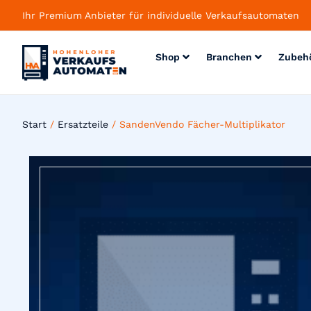
Ihr Premium Anbieter für individuelle Verkaufsautomaten
Shop
Branchen
Zubeh
Start
/
Ersatzteile
/ SandenVendo Fächer-Multiplikator