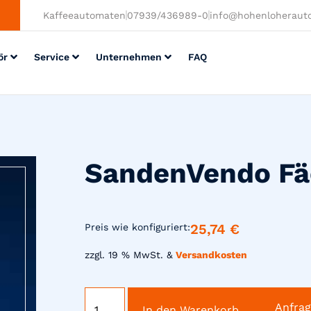
Kaffeeautomaten
07939/436989-0
info@hohenloheraut
ör
Service
Unternehmen
FAQ
SandenVendo Fäc
25,74
€
Preis wie konfiguriert:
zzgl. 19 % MwSt. &
Versandkosten
Anfra
In den Warenkorb