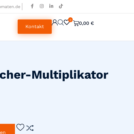
omaten.de
0
0
0,00
€
Kontakt
her-Multiplikator
gen