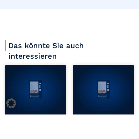
Das könnte Sie auch
interessieren
Jetzt anfragen
Jetzt anfragen
RS Riemenwechsel Snack &
Münzrutsche Indoor
Combi Sielaff
SandenVendo
321,89
€
66,90
€