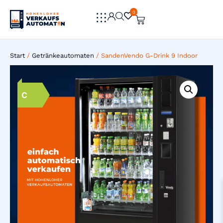
0
0
Start
/
Getränkeautomaten
/ SandenVendo G-Drink 9 Indoor
C