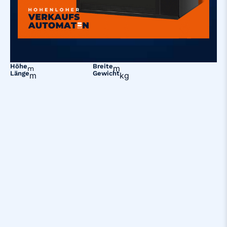
Höhe
Breite
m
m
Länge
Gewicht
m
kg